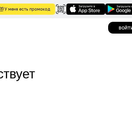
У меня есть промокод
войт
ствует