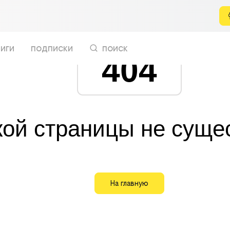
иги
подписки
поиск
404
кой страницы не суще
На главную