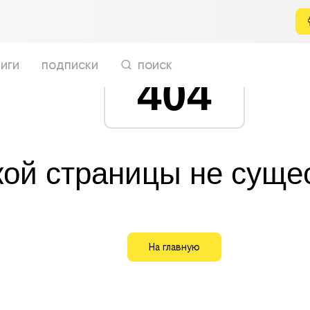
иги
подписки
поиск
404
кой страницы не суще
На главную