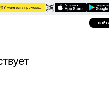
У меня есть промокод
войт
ствует