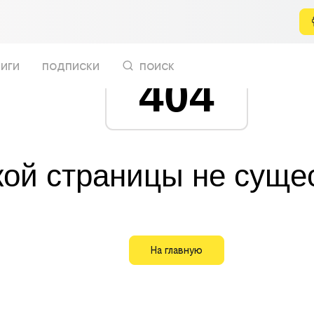
иги
подписки
поиск
404
кой страницы не суще
На главную