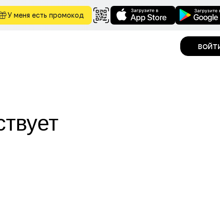
У меня есть промокод
войт
ствует