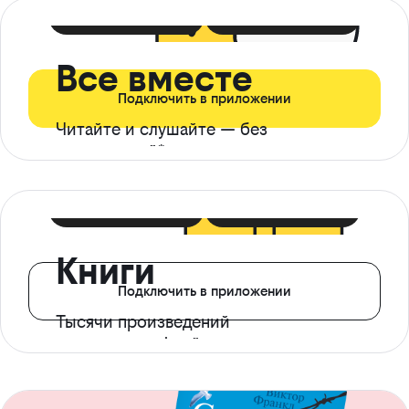
399 ₽ в мес
21 ₽ в день
Все вместе
Подключить в приложении
Читайте и слушайте — без
ограничений*
299 ₽ в мес
14 ₽ в день
Книги
Подключить в приложении
Тысячи произведений
с доступом офлайн