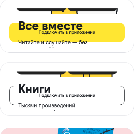
399 ₽ в мес
21 ₽ в день
Все вместе
Подключить в приложении
Читайте и слушайте — без
ограничений*
299 ₽ в мес
14 ₽ в день
Книги
Подключить в приложении
Тысячи произведений
с доступом офлайн