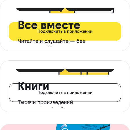
399 ₽ в мес
21 ₽ в день
Все вместе
Подключить в приложении
Читайте и слушайте — без
ограничений*
299 ₽ в мес
14 ₽ в день
Книги
Подключить в приложении
Тысячи произведений
с доступом офлайн