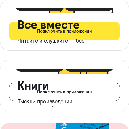
399 ₽ в мес
21 ₽ в день
Все вместе
Подключить в приложении
Читайте и слушайте — без
ограничений*
299 ₽ в мес
14 ₽ в день
Книги
Подключить в приложении
Тысячи произведений
с доступом офлайн