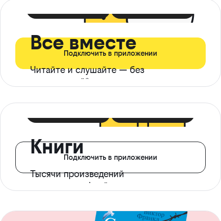
399 ₽ в мес
21 ₽ в день
Все вместе
Подключить в приложении
Читайте и слушайте — без
ограничений*
299 ₽ в мес
14 ₽ в день
Книги
Подключить в приложении
Тысячи произведений
с доступом офлайн