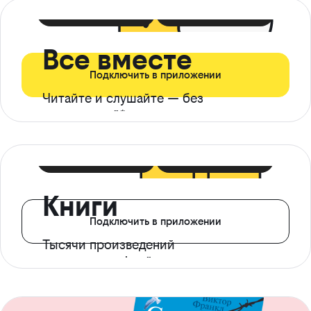
399 ₽ в мес
21 ₽ в день
Все вместе
Подключить в приложении
Читайте и слушайте — без
ограничений*
299 ₽ в мес
14 ₽ в день
Книги
Подключить в приложении
Тысячи произведений
с доступом офлайн