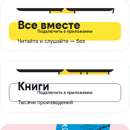
399 ₽ в мес
21 ₽ в день
Все вместе
Подключить в приложении
Читайте и слушайте — без
ограничений*
299 ₽ в мес
14 ₽ в день
Книги
Подключить в приложении
Тысячи произведений
с доступом офлайн