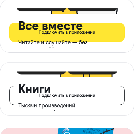
399 ₽ в мес
21 ₽ в день
Все вместе
Подключить в приложении
Читайте и слушайте — без
ограничений*
299 ₽ в мес
14 ₽ в день
Книги
Подключить в приложении
Тысячи произведений
с доступом офлайн