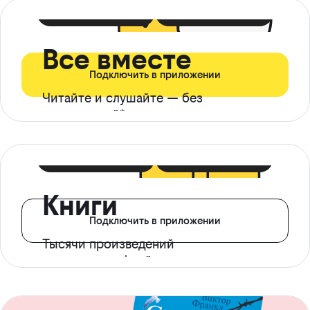
399 ₽ в мес
21 ₽ в день
Все вместе
Подключить в приложении
Читайте и слушайте — без
ограничений*
299 ₽ в мес
14 ₽ в день
Книги
Подключить в приложении
Тысячи произведений
с доступом офлайн