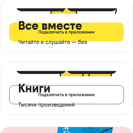
399 ₽ в мес
21 ₽ в день
Все вместе
Подключить в приложении
Читайте и слушайте — без
ограничений*
299 ₽ в мес
14 ₽ в день
Книги
Подключить в приложении
Тысячи произведений
с доступом офлайн