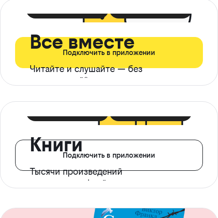
399 ₽ в мес
21 ₽ в день
Все вместе
Подключить в приложении
Читайте и слушайте — без
ограничений*
299 ₽ в мес
14 ₽ в день
Книги
Подключить в приложении
Тысячи произведений
с доступом офлайн