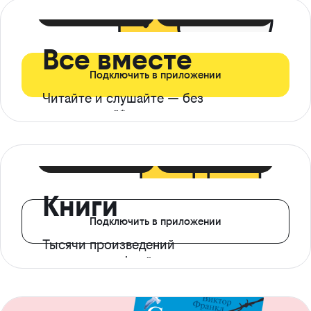
399 ₽ в мес
21 ₽ в день
Все вместе
Подключить в приложении
Читайте и слушайте — без
ограничений*
299 ₽ в мес
14 ₽ в день
Книги
Подключить в приложении
Тысячи произведений
с доступом офлайн