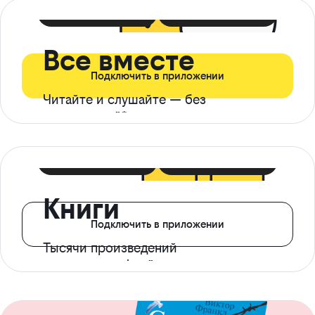
399 ₽ в мес
21 ₽ в день
Все вместе
Подключить в приложении
Читайте и слушайте — без
ограничений*
299 ₽ в мес
14 ₽ в день
Книги
Подключить в приложении
Тысячи произведений
с доступом офлайн