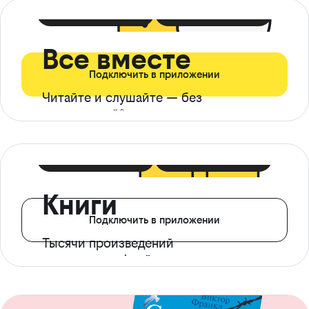
399 ₽ в мес
21 ₽ в день
Все вместе
Подключить в приложении
Читайте и слушайте — без
ограничений*
299 ₽ в мес
14 ₽ в день
Книги
Подключить в приложении
Тысячи произведений
с доступом офлайн