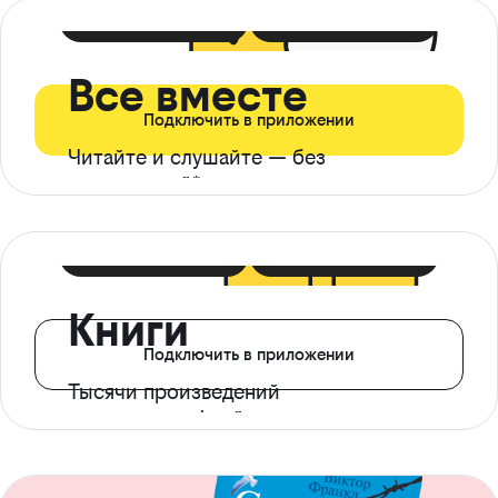
399 ₽ в мес
21 ₽ в день
Все вместе
Подключить в приложении
Читайте и слушайте — без
ограничений*
299 ₽ в мес
14 ₽ в день
Книги
Подключить в приложении
Тысячи произведений
с доступом офлайн