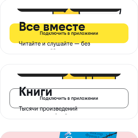
399 ₽ в мес
21 ₽ в день
Все вместе
Подключить в приложении
Читайте и слушайте — без
ограничений*
299 ₽ в мес
14 ₽ в день
Книги
Подключить в приложении
Тысячи произведений
с доступом офлайн