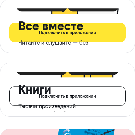
399 ₽ в мес
21 ₽ в день
Все вместе
Подключить в приложении
Читайте и слушайте — без
ограничений*
299 ₽ в мес
14 ₽ в день
Книги
Подключить в приложении
Тысячи произведений
с доступом офлайн