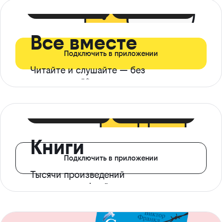
399 ₽ в мес
21 ₽ в день
Все вместе
Подключить в приложении
Читайте и слушайте — без
ограничений*
299 ₽ в мес
14 ₽ в день
Книги
Подключить в приложении
Тысячи произведений
с доступом офлайн