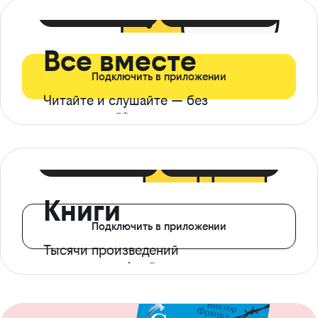
399 ₽ в мес
21 ₽ в день
Все вместе
Подключить в приложении
Читайте и слушайте — без
ограничений*
299 ₽ в мес
14 ₽ в день
Книги
Подключить в приложении
Тысячи произведений
с доступом офлайн