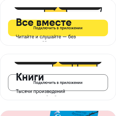
399 ₽ в мес
21 ₽ в день
Все вместе
Подключить в приложении
Читайте и слушайте — без
ограничений*
299 ₽ в мес
14 ₽ в день
Книги
Подключить в приложении
Тысячи произведений
с доступом офлайн