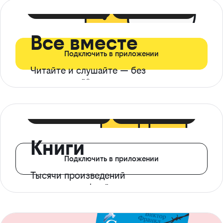
399 ₽ в мес
21 ₽ в день
Все вместе
Подключить в приложении
Читайте и слушайте — без
ограничений*
299 ₽ в мес
14 ₽ в день
Книги
Подключить в приложении
Тысячи произведений
с доступом офлайн