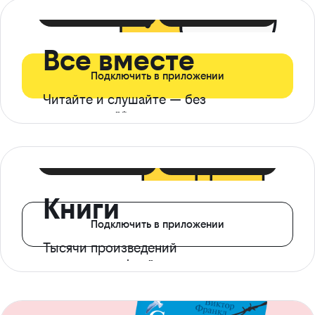
399 ₽ в мес
21 ₽ в день
Все вместе
Подключить в приложении
Читайте и слушайте — без
ограничений*
299 ₽ в мес
14 ₽ в день
Книги
Подключить в приложении
Тысячи произведений
с доступом офлайн