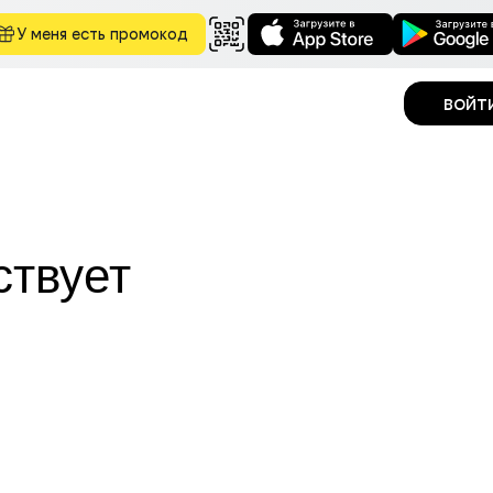
У меня есть промокод
войт
ствует