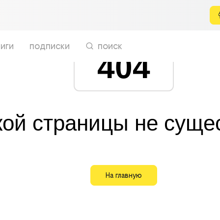
иги
подписки
поиск
404
кой страницы не суще
На главную