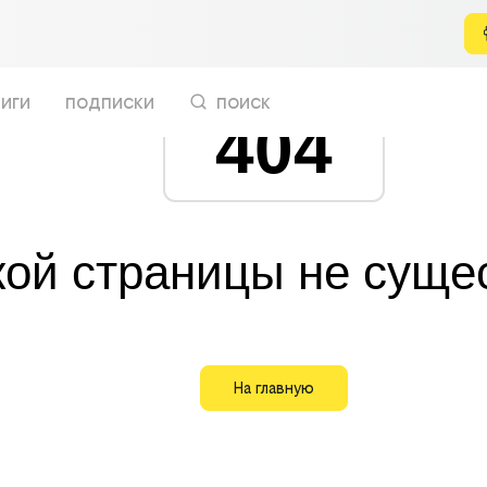
иги
подписки
поиск
404
кой страницы не суще
На главную