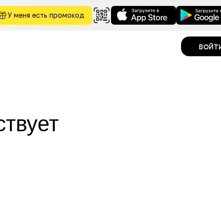
У меня есть промокод
войт
ствует