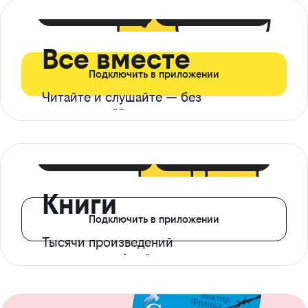
399 ₽ в мес
21 ₽ в день
Все вместе
Подключить в приложении
Читайте и слушайте — без
ограничений*
299 ₽ в мес
14 ₽ в день
Книги
Подключить в приложении
Тысячи произведений
с доступом офлайн