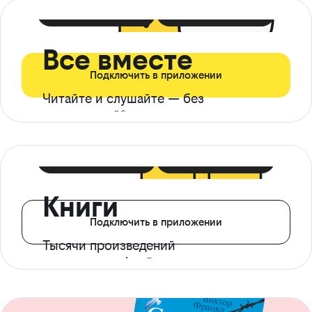
399 ₽ в мес
21 ₽ в день
Все вместе
Подключить в приложении
Читайте и слушайте — без
ограничений*
299 ₽ в мес
14 ₽ в день
Книги
Подключить в приложении
Тысячи произведений
с доступом офлайн