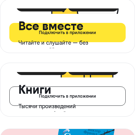
399 ₽ в мес
21 ₽ в день
Все вместе
Подключить в приложении
Читайте и слушайте — без
ограничений*
299 ₽ в мес
14 ₽ в день
Книги
Подключить в приложении
Тысячи произведений
с доступом офлайн