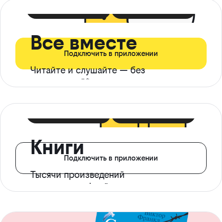
399 ₽ в мес
21 ₽ в день
Все вместе
Подключить в приложении
Читайте и слушайте — без
ограничений*
299 ₽ в мес
14 ₽ в день
Книги
Подключить в приложении
Тысячи произведений
с доступом офлайн