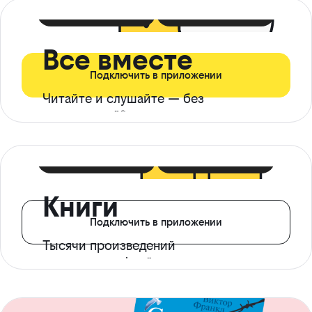
399 ₽ в мес
21 ₽ в день
Все вместе
Подключить в приложении
Читайте и слушайте — без
ограничений*
299 ₽ в мес
14 ₽ в день
Книги
Подключить в приложении
Тысячи произведений
с доступом офлайн