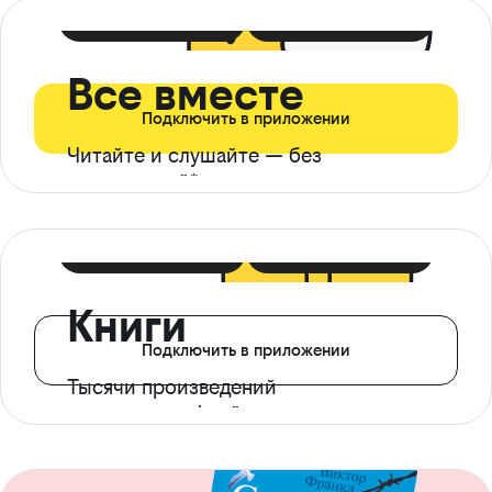
399 ₽ в мес
21 ₽ в день
Все вместе
Подключить в приложении
Читайте и слушайте — без
ограничений*
299 ₽ в мес
14 ₽ в день
Книги
Подключить в приложении
Тысячи произведений
с доступом офлайн