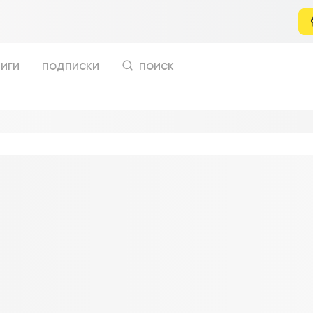
иги
подписки
поиск