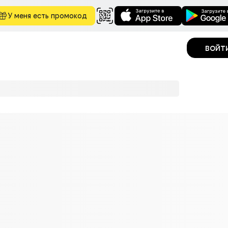
У меня есть промокод
войт