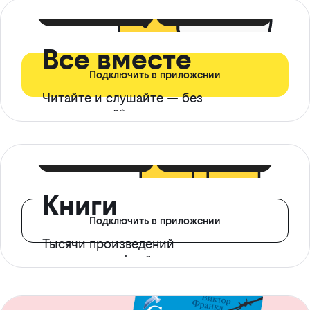
399 ₽ в мес
21 ₽ в день
Все вместе
Подключить в приложении
Читайте и слушайте — без
ограничений*
299 ₽ в мес
14 ₽ в день
Книги
Подключить в приложении
Тысячи произведений
с доступом офлайн