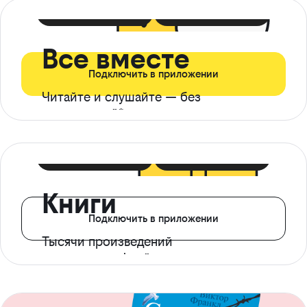
399 ₽ в мес
21 ₽ в день
Все вместе
Подключить в приложении
Читайте и слушайте — без
ограничений*
299 ₽ в мес
14 ₽ в день
Книги
Подключить в приложении
Тысячи произведений
с доступом офлайн