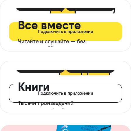
399 ₽ в мес
21 ₽ в день
Все вместе
Подключить в приложении
Читайте и слушайте — без
ограничений*
299 ₽ в мес
14 ₽ в день
Книги
Подключить в приложении
Тысячи произведений
с доступом офлайн