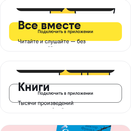
399 ₽ в мес
21 ₽ в день
Все вместе
Подключить в приложении
Читайте и слушайте — без
ограничений*
299 ₽ в мес
14 ₽ в день
Книги
Подключить в приложении
Тысячи произведений
с доступом офлайн