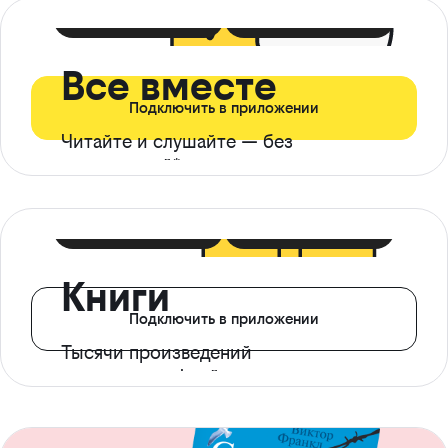
399 ₽ в мес
21 ₽ в день
Все вместе
Подключить в приложении
Читайте и слушайте — без
ограничений*
299 ₽ в мес
14 ₽ в день
Книги
Подключить в приложении
Тысячи произведений
с доступом офлайн