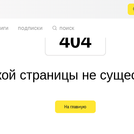
иги
подписки
поиск
404
кой страницы не суще
На главную