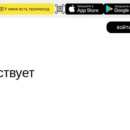
У меня есть промокод
войт
ствует