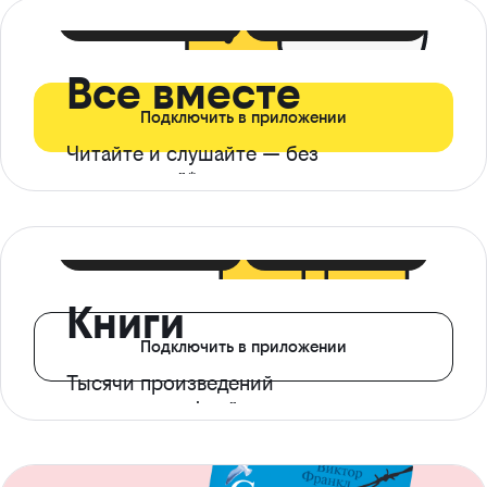
399 ₽ в мес
21 ₽ в день
Все вместе
Подключить в приложении
Читайте и слушайте — без
ограничений*
299 ₽ в мес
14 ₽ в день
Книги
Подключить в приложении
Тысячи произведений
с доступом офлайн