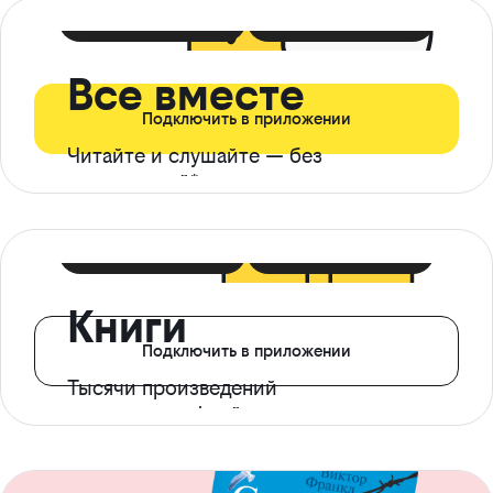
399 ₽ в мес
21 ₽ в день
Все вместе
Подключить в приложении
Читайте и слушайте — без
ограничений*
299 ₽ в мес
14 ₽ в день
Книги
Подключить в приложении
Тысячи произведений
с доступом офлайн