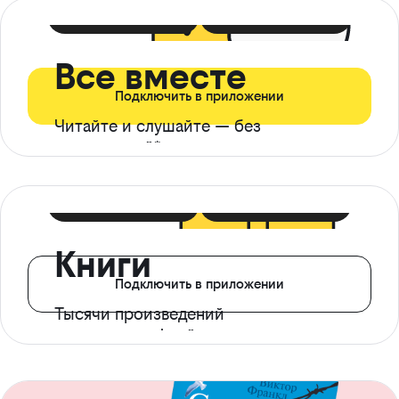
399 ₽ в мес
21 ₽ в день
Все вместе
Подключить в приложении
Читайте и слушайте — без
ограничений*
299 ₽ в мес
14 ₽ в день
Книги
Подключить в приложении
Тысячи произведений
с доступом офлайн