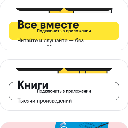
399 ₽ в мес
21 ₽ в день
Все вместе
Подключить в приложении
Читайте и слушайте — без
ограничений*
299 ₽ в мес
14 ₽ в день
Книги
Подключить в приложении
Тысячи произведений
с доступом офлайн