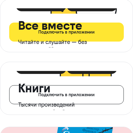
399 ₽ в мес
21 ₽ в день
Все вместе
Подключить в приложении
Читайте и слушайте — без
ограничений*
299 ₽ в мес
14 ₽ в день
Книги
Подключить в приложении
Тысячи произведений
с доступом офлайн