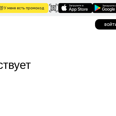
У меня есть промокод
войт
ствует