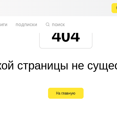
иги
подписки
поиск
404
кой страницы не суще
На главную