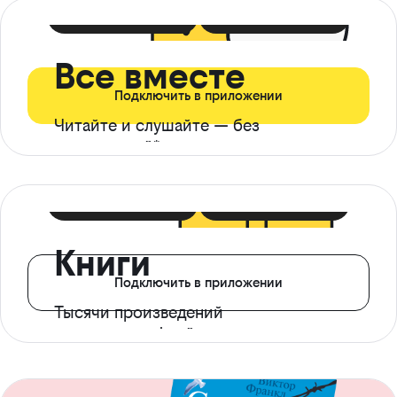
399 ₽ в мес
21 ₽ в день
Все вместе
Подключить в приложении
Читайте и слушайте — без
ограничений*
299 ₽ в мес
14 ₽ в день
Книги
Подключить в приложении
Тысячи произведений
с доступом офлайн