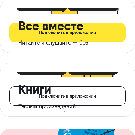
399 ₽ в мес
21 ₽ в день
Все вместе
Подключить в приложении
Читайте и слушайте — без
ограничений*
299 ₽ в мес
14 ₽ в день
Книги
Подключить в приложении
Тысячи произведений
с доступом офлайн