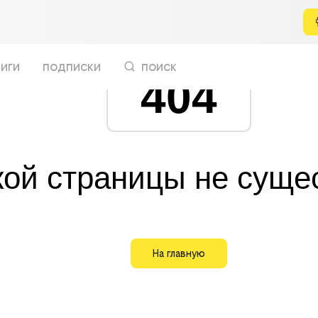
иги
подписки
поиск
404
кой страницы не суще
На главную