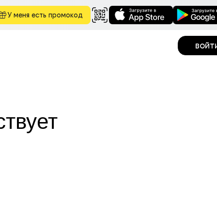
У меня есть промокод
войт
ствует