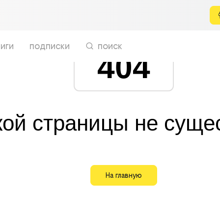
иги
подписки
поиск
404
кой страницы не суще
На главную