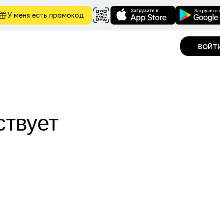
У меня есть промокод
войт
ствует